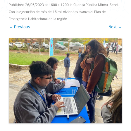
Published
26/05/2023
at
1600 × 1200
in
Cuenta Pública Minvu-Serviu:
Con la ejecución de más de 16 mil viviendas avanza el Plan de
Emergencia Habitacional en la región
.
← Previous
Next →