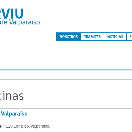
RVIU
de Valparaíso
S
NOSOTROS
TRÁMITES
NOTICIAS
P
cinas
 Valparaíso
 N° 120 1er. piso, Valparaíso.