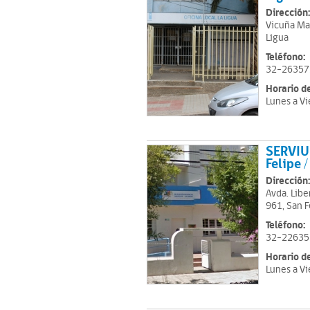
Dirección:
Vicuña Ma
Ligua
Teléfono:
32-26357
Horario d
Lunes a Vi
SERVIU
Felipe 
Dirección:
Avda. Libe
961, San F
Teléfono:
32-22635
Horario d
Lunes a Vi