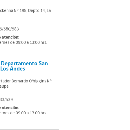
ckenna N° 198, Depto.14, La
5/580/583
e atención:
ernes de 09:00 a 13:00 hrs.
 Departamento San
/ Los Andes
rtador Bernardo O'higgins N°
elipe.
33/539
e atención:
ernes de 09:00 a 13:00 hrs