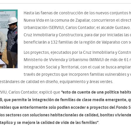
Hasta las faenas de construcción de los nuevos conjuntos ha
Nueva Vida en la comuna de Zapallar, concurrieron el direct
Urbanización (SERVIU), Carlos Contador; el alcalde Gustavo
Cruz Inmobiliaria y Constructora, para dar por iniciadas las
beneficiarán a 132 familias de la región de Valparaíso con 
Los proyectos, ejecutados por la Cruz Inmobiliaria y Constr
Ministerio de Vivienda y Urbanismo (MINVU) de más de 61 m
Integración Social y Territorial, con el cual se busca amplia
través de proyectos que incorporen familias vulnerables y 
n estándares de calidad en diseño, equipamiento y áreas verdes.
“esto da cuenta de una política habit
RVIU, Carlos Contador, explicó que
 19, que permite la integración de familias de clase media emergente,
rables que anteriormente solo podían acceder a proyectos del Fondo Sol
os sectores con soluciones habitacionales de calidad, bonitas viviendas
apilco y se mejora la calidad de vida de las familias”
.