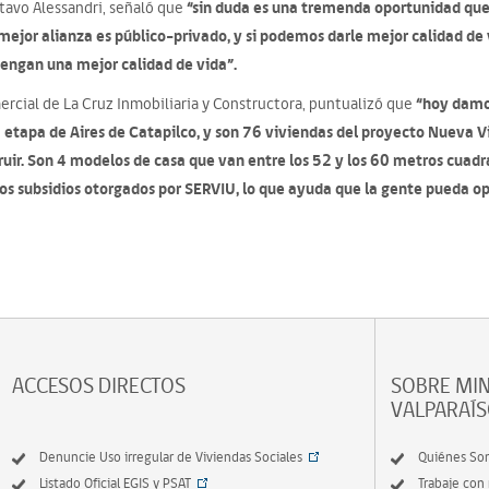
“sin duda es una tremenda oportunidad qu
ustavo Alessandri, señaló que
a mejor alianza es público-privado, y si podemos darle mejor calidad de
 tengan una mejor calidad de vida”.
“hoy damos
ercial de La Cruz Inmobiliaria y Constructora, puntualizó que
 etapa de Aires de Catapilco, y son 76 viviendas del proyecto Nueva V
uir. Son 4 modelos de casa que van entre los 52 y los 60 metros cuadra
os subsidios otorgados por SERVIU, lo que ayuda que la gente pueda opt
ACCESOS DIRECTOS
SOBRE MIN
VALPARAÍ
Denuncie Uso irregular de Viviendas Sociales
Quiénes So
Listado Oficial EGIS y PSAT
Trabaje con