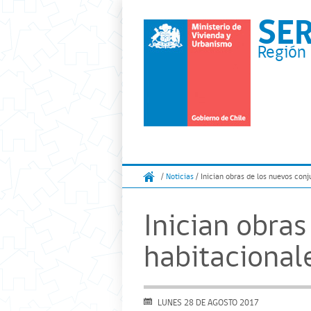
SE
Región 
/
Noticias
/ Inician obras de los nuevos conj
Inician obra
habitacionale
LUNES 28 DE AGOSTO 2017