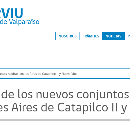
RVIU
de Valparaíso
S
NOSOTROS
TRÁMITES
NOTICIAS
P
untos habitacionales Aires de Catapilco II y Nueva Vida
s de los nuevos conjuntos
s Aires de Catapilco II 