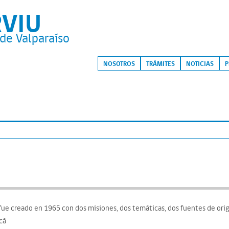
RVIU
de Valparaíso
S
NOSOTROS
TRÁMITES
NOTICIAS
P
fue creado en 1965 con dos misiones, dos temáticas, dos fuentes de orige
cá