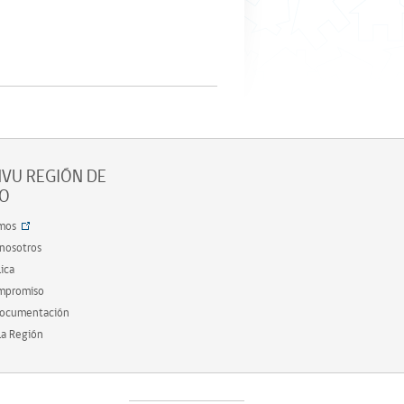
VU REGIÓN DE
SO
mos
 nosotros
ica
ompromiso
documentación
la Región