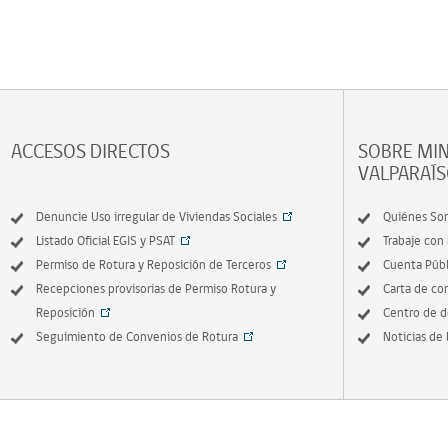
ACCESOS DIRECTOS
SOBRE MIN
VALPARAÍ
Denuncie Uso irregular de Viviendas Sociales
Quiénes So
Listado Oficial EGIS y PSAT
Trabaje con
Permiso de Rotura y Reposición de Terceros
Cuenta Públ
Recepciones provisorias de Permiso Rotura y
Carta de c
Reposición
Centro de 
Seguimiento de Convenios de Rotura
Noticias de 