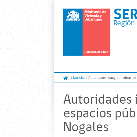
SE
Región 
/
Noticias
/ Autoridades inauguran obras de
Autoridades 
espacios púb
Nogales