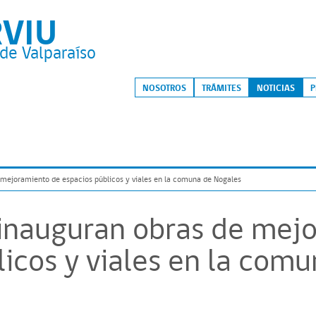
RVIU
de Valparaíso
S
NOSOTROS
TRÁMITES
NOTICIAS
P
 mejoramiento de espacios públicos y viales en la comuna de Nogales
inauguran obras de mej
licos y viales en la com