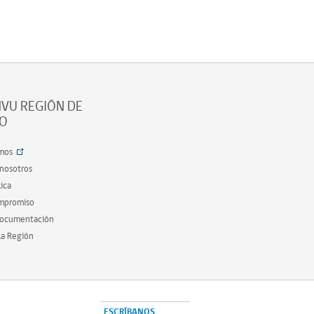
VU REGIÓN DE
SO
mos
 nosotros
ica
ompromiso
documentación
la Región
ESCRÍBANOS