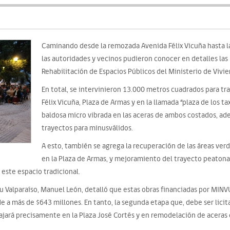
Caminando desde la remozada Avenida Félix Vicuña hasta l
las autoridades y vecinos pudieron conocer en detalles las
Rehabilitación de Espacios Públicos del Ministerio de Vivi
En total, se intervinieron 13.000 metros cuadrados para tr
Félix Vicuña, Plaza de Armas y en la llamada “plaza de los ta
baldosa micro vibrada en las aceras de ambos costados, ad
trayectos para minusválidos.
A esto, también se agrega la recuperación de las áreas ve
en la Plaza de Armas, y mejoramiento del trayecto peatona
este espacio tradicional.
rviu Valparaíso, Manuel León, detalló que estas obras financiadas por MIN
 a más de $643 millones. En tanto, la segunda etapa que, debe ser lici
ará precisamente en la Plaza José Cortés y en remodelación de aceras d