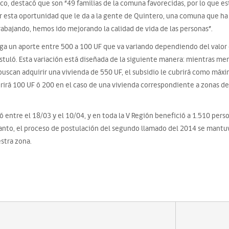
sco, destacó que son “49 familias de la comuna favorecidas, por lo que e
r esta oportunidad que le da a la gente de Quintero, una comuna que h
abajando, hemos ido mejorando la calidad de vida de las personas”.
ga un aporte entre 500 a 100 UF que va variando dependiendo del valor 
stuló. Esta variación está diseñada de la siguiente manera: mientras men
 buscan adquirir una vivienda de 550 UF, el subsidio le cubrirá como máx
ubrirá 100 UF ó 200 en el caso de una vivienda correspondiente a zonas d
ó entre el 18/03 y el 10/04, y en toda la V Región benefició a 1.510 per
tanto, el proceso de postulación del segundo llamado del 2014 se mantuv
estra zona.