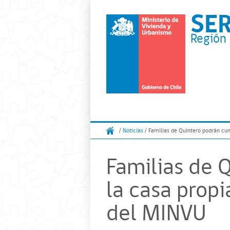
SE
Región 
/
Noticias
/ Familias de Quintero podrán cum
Familias de 
la casa propi
del MINVU