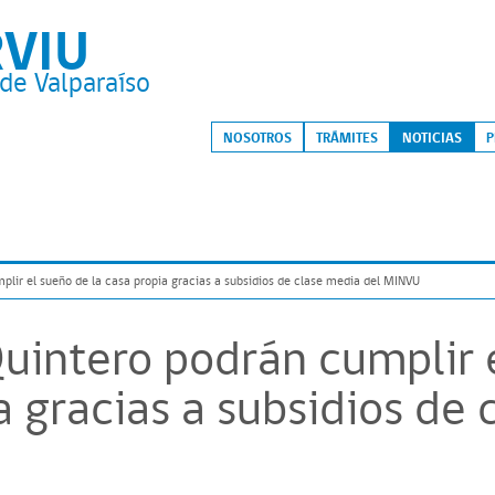
RVIU
de Valparaíso
S
NOSOTROS
TRÁMITES
NOTICIAS
P
plir el sueño de la casa propia gracias a subsidios de clase media del MINVU
Quintero podrán cumplir 
a gracias a subsidios de