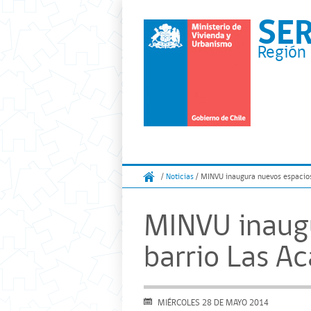
SE
Región 
/
Noticias
/ MINVU inaugura nuevos espacios 
MINVU inaugu
barrio Las Ac
MIÉRCOLES 28 DE MAYO 2014