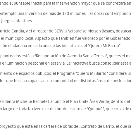
endo el puntapié inicial para la intervención mayor que se concretará en 
ontempló una inversión de más de $30 millones. Las obras contemplaron l
 juegos infantiles.
ricio Candia, y el director de SERVIU Valparaíso, Nelson Basaes, destaca
 el municipio local. Aspecto que también fue valorado por el Gobernador
ción ciudadana en cada una de las iniciativas del “Quiero Mi Barrio”.
planteados está la “Recuperación de Avenida Santa Teresa”, que es el me
 e iluminación peatonal en esta vía. La iniciativa busca consolidar esta a
iento de espacios públicos, el Programa “Quiero Mi Barrio” considera u
ales que buscan capacitar a la comunidad en distintas áreas de perfeccio
esidenta Michelle Bachelet anunció el Plan Chile Área Verde, dentro del c
lo largo de toda la rivera sur del borde estero de “Quilpué”, que cruza de
proyecto que está en la cartera de obras del Contrato de Barrio, el que