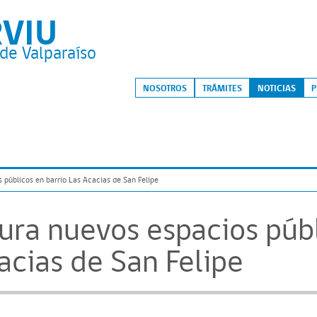
RVIU
de Valparaíso
S
NOSOTROS
TRÁMITES
NOTICIAS
P
públicos en barrio Las Acacias de San Felipe
ra nuevos espacios públ
acias de San Felipe