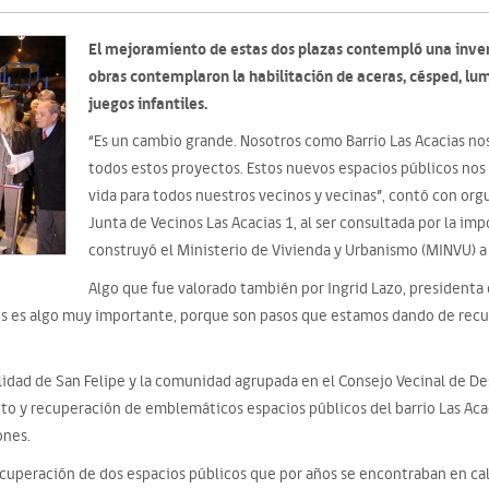
El mejoramiento de estas dos plazas contempló una inver
obras contemplaron la habilitación de aceras, césped, lum
juegos infantiles.
“Es un cambio grande. Nosotros como Barrio Las Acacias no
todos estos proyectos. Estos nuevos espacios públicos nos
vida para todos nuestros vecinos y vecinas”, contó con orgu
Junta de Vecinos Las Acacias 1, al ser consultada por la imp
construyó el Ministerio de Vivienda y Urbanismo (MINVU) a 
Algo que fue valorado también por Ingrid Lazo, presidenta 
os es algo muy importante, porque son pasos que estamos dando de recup
idad de San Felipe y la comunidad agrupada en el Consejo Vecinal de Desa
 y recuperación de emblemáticos espacios públicos del barrio Las Acac
ones.
recuperación de dos espacios públicos que por años se encontraban en ca