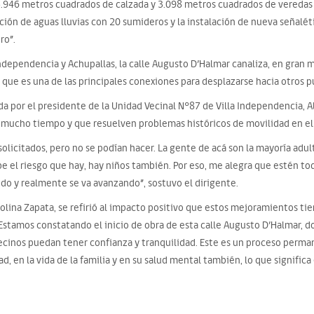
5.946 metros cuadrados de calzada y 3.098 metros cuadrados de veredas
ión de aguas lluvias con 20 sumideros y la instalación de nueva señalét
ro”.
dependencia y Achupallas, la calle Augusto D’Halmar canaliza, en gran me
i, que es una de las principales conexiones para desplazarse hacia otros p
da por el presidente de la Unidad Vecinal N°87 de Villa Independencia, 
r mucho tiempo y que resuelven problemas históricos de movilidad en el 
solicitados, pero no se podían hacer. La gente de acá son la mayoría adul
be el riesgo que hay, hay niños también. Por eso, me alegra que estén to
do y realmente se va avanzando”, sostuvo el dirigente.
olina Zapata, se refirió al impacto positivo que estos mejoramientos tie
: “Estamos constatando el inicio de obra de esta calle Augusto D’Halmar
ecinos puedan tener confianza y tranquilidad. Este es un proceso permane
, en la vida de la familia y en su salud mental también, lo que significa