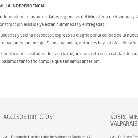
 VILLA INDEPENDENCIA
a Independencia, las autoridades regionales del Ministerio de Vivienda y 
onstrucción asistida ya están culminadas y entregadas.
as usuarias y vecina del sector, expresó su alegría por la calidad de la n
erminaciones son un lujo. Es una maravilla, entonces hay satisfacción y ha
s beneficiarios visitados, destacó la mejora concreta en su calidad de vi
o pasamos tanto frío como la que teníamos anterior”.
ACCESOS DIRECTOS
SOBRE MIN
VALPARAÍ
Denuncie Uso irregular de Viviendas Sociales
Quiénes So