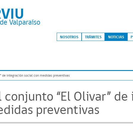
RVIU
de Valparaíso
S
NOSOTROS
TRÁMITES
NOTICIAS
P
r” de integración social con medidas preventivas
 conjunto “El Olivar” de
edidas preventivas