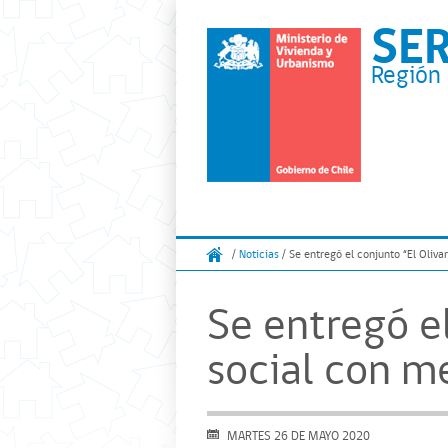
SE
Región 
/
Noticias
/ Se entregó el conjunto “El Oliva
Se entregó el
social con m
MARTES 26 DE MAYO 2020