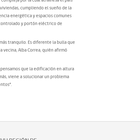
compleja por la cual atraviesa el país
 viviendas, cumpliendo el sueño de la
ciencia energética y espacios comunes
controlado y portón eléctrico de
ás tranquilo. Es diferente la bulla que
a vecina, Alba Correa, quién afirmó
 pensamos que la edificación en altura
más, viene a solucionar un problema
entos”.