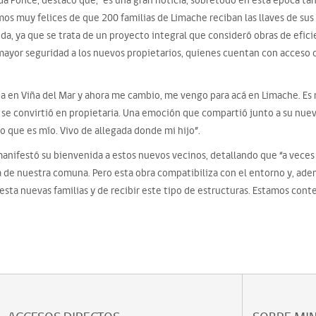
da Ponce, destacó que, “es una gran noticia, sobretodo en esta época tan 
mos muy felices de que 200 familias de Limache reciban las llaves de sus
 vida, ya que se trata de un proyecto integral que consideró obras de efi
mayor seguridad a los nuevos propietarios, quienes cuentan con acceso 
ija en Viña del Mar y ahora me cambio, me vengo para acá en Limache. Es m
en se convirtió en propietaria. Una emoción que compartió junto a su nuev
o que es mío. Vivo de allegada donde mi hijo”.
 manifestó su bienvenida a estos nuevos vecinos, detallando que “a veces
a de nuestra comuna. Pero esta obra compatibiliza con el entorno y, ade
a esta nuevas familias y de recibir este tipo de estructuras. Estamos cont