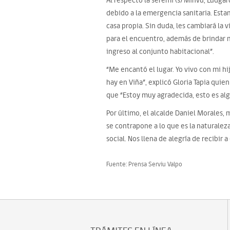
Al respecto la seremi (s) Minvu, Ludgar
debido a la emergencia sanitaria. Esta
casa propia. Sin duda, les cambiará la
para el encuentro, además de brindar 
ingreso al conjunto habitacional”.
“Me encantó el lugar. Yo vivo con mi h
hay en Viña”, explicó Gloria Tapia qui
que “Estoy muy agradecida, esto es alg
Por último, el alcalde Daniel Morales,
se contrapone a lo que es la naturalez
social. Nos llena de alegría de recibir 
Fuente: Prensa Serviu Valpo