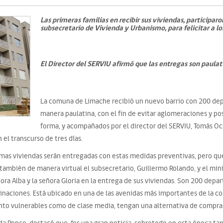
Las primeras familias en recibir sus viviendas, participar
subsecretario de Vivienda y Urbanismo, para felicitar a lo
El Director del SERVIU afirmó que las entregas son paula
La comuna de Limache recibió un nuevo barrio con 200 d
manera paulatina, con el fin de evitar aglomeraciones y p
forma, y acompañados por el director del SERVIU, Tomás Och
 el transcurso de tres días.
ximas viviendas serán entregadas con estas medidas preventivas, pero que
ambién de manera virtual el subsecretario, Guillermo Rolando, y el min
ra Alba y la señora Gloria en la entrega de sus viviendas. Son 200 depa
inaciones. Está ubicado en una de las avenidas más importantes de la co
nto vulnerables como de clase media, tengan una alternativa de compra 