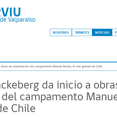
RVIU
de Valparaíso
S
NOSOTROS
TRÁMITES
NOTICIAS
P
a obras de urbanización del campamento Manuel Bustos, el más grande de Chile
ckeberg da inicio a obra
 del campamento Manuel
e Chile