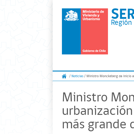
SE
Región 
/
Noticias
/ Ministro Monckeberg da inicio 
Ministro Mon
urbanización
más grande d