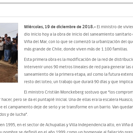
Miércoles, 19 de diciembre de 2018.-
El ministro de vivi
dio inicio hoy a la obra de inicio del saneamiento sanita
Viña del Mar, con lo que se comenzó la urbanización del 
más grande de Chile, donde viven más de 1.100 familias.
Esta primera obra es la modificación de la red de distribuc
intervenir unos 90 metros lineales de red para generar las
saneamiento de la primera etapa, así como la futura extensi
resto del loteo, un trabajo que durará 90 días y que implic
El ministro Cristián Monckeberg sostuvo que “los compromi
 hacer, pero se da el puntapié inicial. Una de ellas era la escalera Huasco
 que el campamento deje de serlo y se transforme en un barrio. Van quedan
os y de lucha”.
en 1995, en el sector de Achupallas y Villa Independencia alto, en Viña
u nombre se definió en el año 1999, como un homenaje al fallecido presi