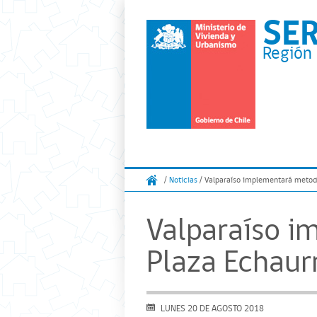
SE
Región 
/
Noticias
/ Valparaíso implementará metod
Valparaíso 
Plaza Echaur
LUNES 20 DE AGOSTO 2018