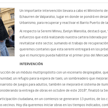
Un importante intervención llevara a cabo el Ministerio de
Echaurren de Valparaíso, lugar en donde se pondrá en desa
Urbanismo, para recuperar y reactivar el Barrio Puerto de 
Al respecto la Seremi Minvu, Evelyn Mansilla, destacó que, 
esfuerzos que está realizando nuestra cartera liderada por
revitalizar este sector, sumando el trabajo de recuperación
queremos contarles que esta seremi entregará en los próxi
que el municipio pueda habilitar el primer piso del Mercad
INTERVENCIÓN
trucción de un módulo multipropósito con un escenario desplegable, que 
omunidad; un refugio para la espera de taxis, un sombreadero que mejorar
esarrollo de juegos para adultos, también se mejorará el sistema de ilum
nsiderando la entrega de obras en octubre de este 2018”, finalizó la Se
ticipación ciudadana, en un comienzo se generaron 13 puntos, de los cu
os vecinos. Hoy día queremos iniciar obras en los tiempos indicados, co