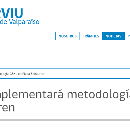
RVIU
de Valparaíso
S
NOSOTROS
TRÁMITES
NOTICIAS
P
ología GEHL en Plaza Echaurren
implementará metodologí
ren