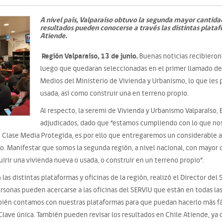
A nivel país, Valparaíso obtuvo la segunda mayor cantidad
resultados pueden conocerse a través las distintas plat
Atiende.
Región Valparaíso, 13 de junio.
Buenas noticias recibieron 
luego que quedaran seleccionadas en el primer llamado de
Medios del Ministerio de Vivienda y Urbanismo, lo que les 
usada, así como construir una en terreno propio.
Al respecto, la seremi de Vivienda y Urbanismo Valparaíso,
adjudicados, dado que “estamos cumpliendo con lo que nos 
 Clase Media Protegida, es por ello que entregaremos un considerable a
. Manifestar que somos la segunda región, a nivel nacional, con mayor 
quirir una vivienda nueva o usada, o construir en un terreno propio”.
las distintas plataformas y oficinas de la región, realizó el Director del
rsonas pueden acercarse a las oficinas del SERVIU que están en todas las
ién contamos con nuestras plataformas para que puedan hacerlo más fáci
lave única. También pueden revisar los resultados en Chile Atiende, ya