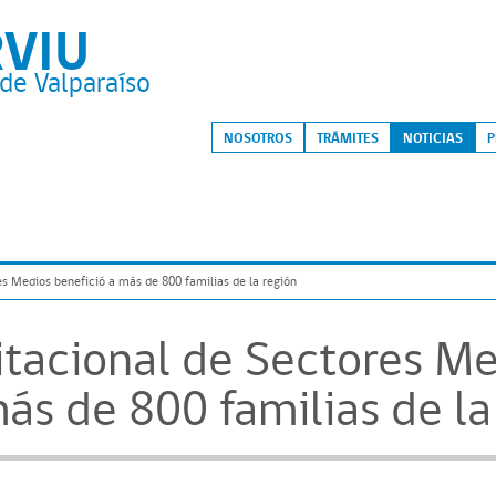
RVIU
de Valparaíso
S
NOSOTROS
TRÁMITES
NOTICIAS
P
es Medios benefició a más de 800 familias de la región
itacional de Sectores M
ás de 800 familias de la