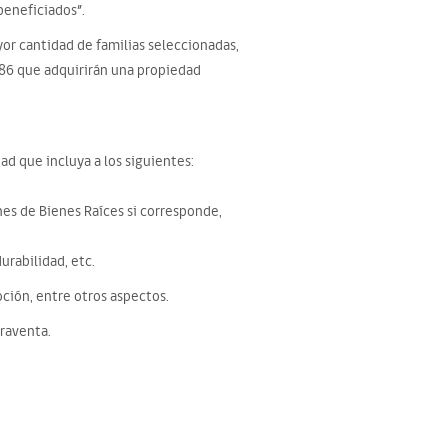
beneficiados”.
yor cantidad de familias seleccionadas,
786 que adquirirán una propiedad
ad que incluya a los siguientes:
nes de Bienes Raíces si corresponde,
urabilidad, etc.
oción, entre otros aspectos.
praventa.