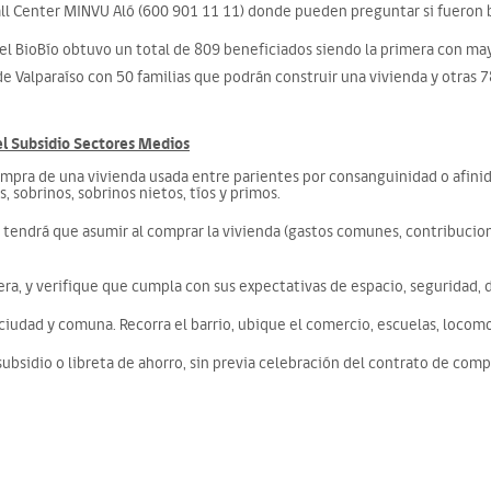
ll Center MINVU Aló (600 901 11 11) donde pueden preguntar si fueron 
n del BioBío obtuvo un total de 809 beneficiados siendo la primera con ma
e Valparaíso con 50 familias que podrán construir una vivienda y otras 
l Subsidio Sectores Medios
compra de una vivienda usada entre parientes por consanguinidad o afinid
, sobrinos, sobrinos nietos, tíos y primos.
 tendrá que asumir al comprar la vivienda (gastos comunes, contribucio
ra, y verifique que cumpla con sus expectativas de espacio, seguridad, d
 ciudad y comuna. Recorra el barrio, ubique el comercio, escuelas, locom
subsidio o libreta de ahorro, sin previa celebración del contrato de com