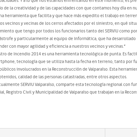
acidades. Y a lo que nos estamos enfrentando en este momento, es pre
 de la creatividad y de las capacidades con que contamos hoy día en nu
una herramienta que facilita y que hace más expedito el trabajo en terr
 vecinos y vecinas de los cerros afectados por el siniestro, en qué situ
imiento que tengo por todos los funcionarios tanto del SERVIU como por
trofe y particularmente al equipo de Informática, que ha desarrollado
nder con mayor agilidad y eficiencia a nuestros vecinos y vecinas.”
stro de Incendio 2014 es una herramienta tecnológica de punta. Es facti
phone, tecnología que se utiliza hasta la fecha en terreno, tanto por f
úblicos involucrados en la Reconstrucción de Valparaíso. Esta herramienta
btenidos, calidad de las personas catastradas, entre otros aspectos.
actualmente SERVIU Valparaíso, comparte esta tecnología regional con fu
al, Registro Civil y Municipalidad de Valparaíso que trabajan en la Recon