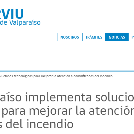
RVIU
de Valparaíso
S
NOSOTROS
TRÁMITES
NOTICIAS
P
luciones tecnológicas para mejorar la atención a damnificados del incendio
raíso implementa soluci
 para mejorar la atenció
 del incendio