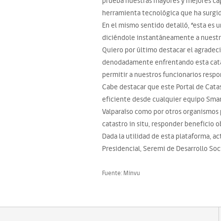
prueba nuestras mayores y mejores cap
herramienta tecnológica que ha surgido
En el mismo sentido detalló, “esta es 
diciéndole instantáneamente a nuestros
Quiero por último destacar el agradec
denodadamente enfrentando esta catás
permitir a nuestros funcionarios respo
Cabe destacar que este Portal de Cata
eficiente desde cualquier equipo Smart
Valparaíso como por otros organismos p
catastro in situ, responder beneficio o
Dada la utilidad de esta plataforma, 
Presidencial, Seremi de Desarrollo Soci
Fuente: Minvu