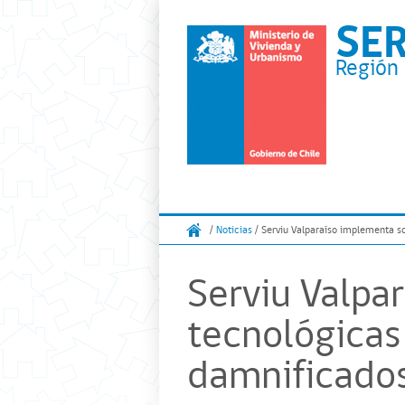
SE
Región 
/
Noticias
/ Serviu Valparaíso implementa so
Serviu Valpa
tecnológicas
damnificados