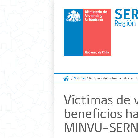
SE
Región 
/
Noticias
/ Víctimas de violencia intrafam
Víctimas de v
beneficios h
MINVU-SER