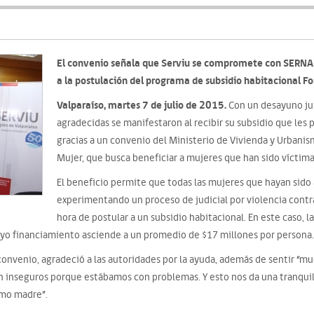
El convenio señala que Serviu se compromete con SERNAM
a la postulación del programa de subsidio habitacional Fo
Valparaíso, martes 7 de julio de 2015.
Con un desayuno jun
agradecidas se manifestaron al recibir su subsidio que les 
gracias a un convenio del Ministerio de Vivienda y Urbanism
Mujer, que busca beneficiar a mujeres que han sido víctimas
El beneficio permite que todas las mujeres que hayan sid
experimentando un proceso de judicial por violencia contra
hora de postular a un subsidio habitacional. En este caso, l
uyo financiamiento asciende a un promedio de $17 millones por persona.
onvenio, agradeció a las autoridades por la ayuda, además de sentir “much
an inseguros porque estábamos con problemas. Y esto nos da una tranquil
mo madre”.