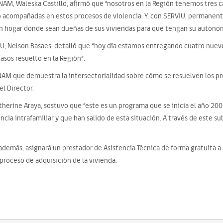
RNAM, Waleska Castillo, afirmó que “nosotros en la Región tenemos tres 
do acompañadas en estos procesos de violencia. Y, con SERVIU, permane
un hogar donde sean dueñas de sus viviendas para que tengan su autonom
VIU, Nelson Basaes, detalló que “hoy día estamos entregando cuatro nuev
asos resuelto en la Región”.
AM que demuestra la intersectorialidad sobre cómo se resuelven los p
el Director.
atherine Araya, sostuvo que “este es un programa que se inicia el año 2
cia intrafamiliar y que han salido de esta situación. A través de este sub
además, asignará un prestador de Asistencia Técnica de forma gratuita a 
l proceso de adquisición de la vivienda.