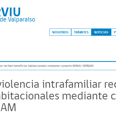
RVIU
de Valparaíso
S
NOSOTROS
TRÁMITES
NOTICIAS
P
iliar reciben beneficios habitacionales mediante convenio MINVU-SERNAM
iolencia intrafamiliar r
abitacionales mediante 
NAM