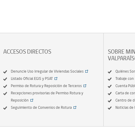
ACCESOS DIRECTOS
SOBRE MIN
VALPARAÍ
Denuncie Uso irregular de Viviendas Sociales
Quiénes So
Listado Oficial EGIS y PSAT
Trabaje con
Permiso de Rotura y Reposición de Terceros
Cuenta Públ
Recepciones provisorias de Permiso Rotura y
Carta de c
Reposición
Centro de 
Seguimiento de Convenios de Rotura
Noticias de 