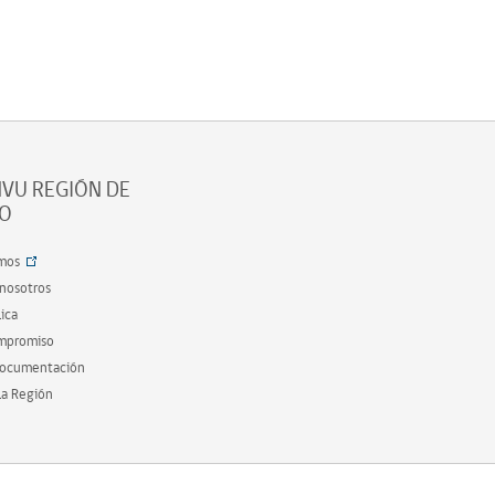
VU REGIÓN DE
SO
mos
 nosotros
ica
ompromiso
documentación
la Región