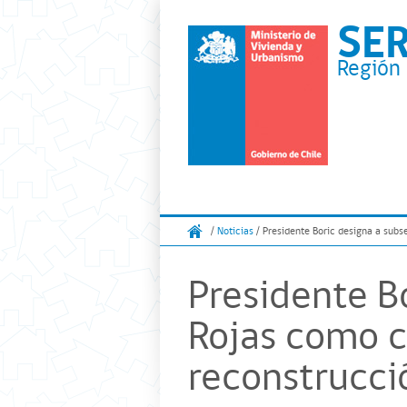
SE
Región 
/
Noticias
/ Presidente Boric designa a subs
Presidente B
Rojas como c
reconstrucci