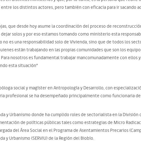
 entre los distintos actores, pero también con eficacia para ir sacando 
 Rojas, que desde hoy asume la coordinación del proceso de reconstrucció
 dejar solos y por eso estamos tomando como ministerio esta responsabil
to no es una responsabilidad solo de Vivienda, sino que de todos los sect
uienes están trabajando en las propias comunidades que son los equipos 
dor. Para nosotros es fundamental trabajar mancomunadamente con ellos 
endo esta situación”
póloga social y magíster en Antropología y Desarrollo, con especializació
ria profesional se ha desempeñado principalmente como funcionaria de 
nda y Urbanismo donde ha cumplido roles de sectorialista en la División 
mentación de políticas públicas tales como estrategias de Micro Radicaci
cargada del Área Social en el Programa de Asentamientos Precarios (Ca
nda y Urbanismo (SERVIU) de la Región del Biobío.