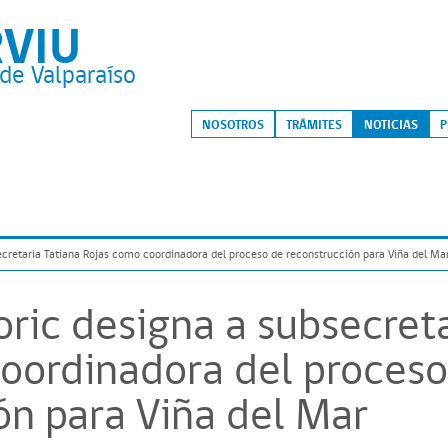
RVIU
de Valparaíso
S
NOSOTROS
TRÁMITES
NOTICIAS
P
ecretaria Tatiana Rojas como coordinadora del proceso de reconstrucción para Viña del Ma
oric designa a subsecreta
oordinadora del proceso
ón para Viña del Mar