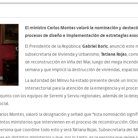
El ministro Carlos Montes valoró la nominación y destacó 
procesos de diseño e implementación de estrategias asoc
Gabriel Boric
El Presidente de la República,
, anunció este 
Tatiana Rojas
subsecretaria de Vivienda y Urbanismo,
, com
de reconstrucción en Viña del Mar, luego del mega incend
semana y que implicó la destrucción de viviendas, espacios
La autoridad del Minvu ha estado presente desde un inicio 
intersectorial para la atención de la emergencia y el proc
njunto con los equipos de Seremi y Serviu regionales, además de la dele
cial.
arlos Montes, valoró la designación y señaló que “esta nominación signi
intos ministerios que intervienen en el proceso de reconstrucción: Obra
persona que coordine todo esto y será Tatiana Rojas, Subsecretaria del
es en distintos ministerios y que, por lo tanto, es la persona que reúne 