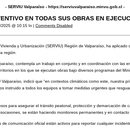
- SERVIU Valparaíso -
https://serviuvalparaiso.minvu.gob.cl
-
VENTIVO EN TODAS SUS OBRAS EN EJECU
7/2025 @ 10:15
In |
Comments Disabled
 de Vivienda y Urbanización (SERVIU) Región de Valparaíso, ha aplicado 
a región.
raíso, contempla un trabajo en conjunto y en coordinación con las em
erritorios en los que se ejecutan obras bajo diversos programas del Mi
 Valparaíso, indicó que “en contextos climáticos como este, nuestra pr
 instruido a todos los equipos a tomar medidas urgentes que resguarde
esos para asegurar el tránsito peatonal, protección y demarcación de 
 de socavones, se están haciendo monitoreos permanentes y en contact
e comunicación oficial están activos para reportar cualquier incident